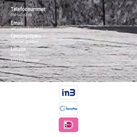
Telefoonummer
050 541 62 26
Email
info@gerardmulder.nl
Openingstijden
Definitief gesloten
Locatie
Olgerweg 55
9723 EB Groningen