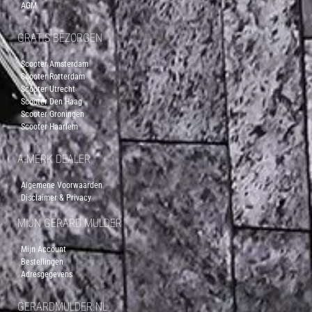
AGM
GRATIS BEZORGEN
Scooter Amsterdam
Scooter Rotterdam
Scooter Utrecht
Scooter Den Haag
Scooter Groningen
Scooter Haarlem
A-MERK DEALER
Algemene Voorwaarden
Disclaimer & Privacy
MIJN GERARD MULDER
Mijn Account
Bestellingen
Adresgegevens
GERARDMULDER.NL