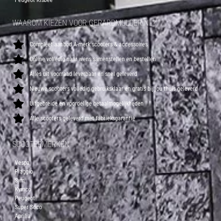
Peugeot Kisbee
WAAROM KIEZEN VOOR GERARDMULDER.NL?
Compleet aanbod A-merk scooters & accessoires
Online volledig naar wens samenstellen en bestellen
Alles uit voorraad leverbaar en snel geleverd
Nieuwe scooters volledig gebruiksklaar en gratis bij jou thuis geleverd
Uitgebreide en voordelige betaalmogelijkheden
Alle scooters geleverd met fabrieksgarantie
SCOOTERMERKEN
Vespa
Piaggio
Sym
Kymco
Peugeot
Super Soco
Aprilia