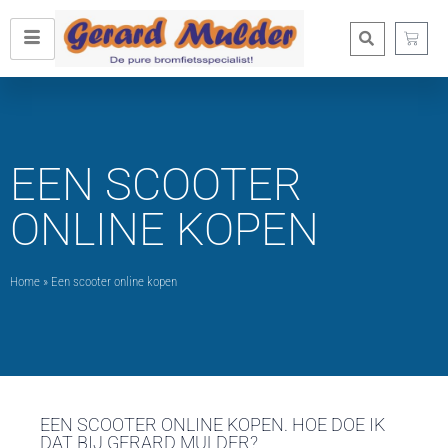
EEN SCOOTER
ONLINE KOPEN
Home
»
Een scooter online kopen
EEN SCOOTER ONLINE KOPEN. HOE DOE IK
DAT BIJ GERARD MULDER?