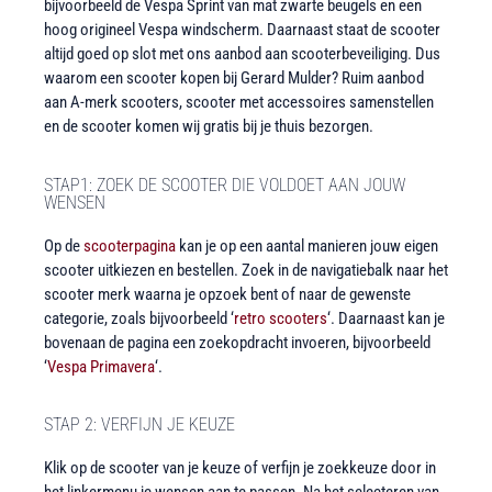
bijvoorbeeld de Vespa Sprint van mat zwarte beugels en een
hoog origineel Vespa windscherm. Daarnaast staat de scooter
altijd goed op slot met ons aanbod aan scooterbeveiliging. Dus
waarom een scooter kopen bij Gerard Mulder? Ruim aanbod
aan A-merk scooters, scooter met accessoires samenstellen
en de scooter komen wij gratis bij je thuis bezorgen.
STAP1: ZOEK DE SCOOTER DIE VOLDOET AAN JOUW
WENSEN
Op de
scooterpagina
kan je op een aantal manieren jouw eigen
scooter uitkiezen en bestellen. Zoek in de navigatiebalk naar het
scooter merk waarna je opzoek bent of naar de gewenste
categorie, zoals bijvoorbeeld ‘
retro scooters
‘. Daarnaast kan je
bovenaan de pagina een zoekopdracht invoeren, bijvoorbeeld
‘
Vespa Primavera
‘.
STAP 2: VERFIJN JE KEUZE
Klik op de scooter van je keuze of verfijn je zoekkeuze door in
het linkermenu je wensen aan te passen. Na het selecteren van