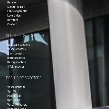
Betalen
Scooter leasen
Fabrieksgarantie
Levertijden
Bezorgen
Contact
SCOOTER CATEGORIEËN
Goedkope scooters
Vespa scooters
Snor scooters
Retro scooters
Bezorgscooters
4-Takt scooter
POPULAIRE SCOOTERS
Vespa Sprint S
Sym Mio
Piaggio Zip
Sym Fiddle 3
Vespa Primavera