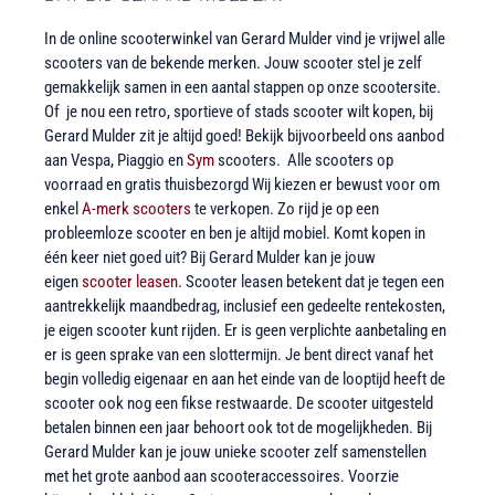
In de online scooterwinkel van Gerard Mulder vind je vrijwel alle
scooters van de bekende merken. Jouw scooter stel je zelf
gemakkelijk samen in een aantal stappen op onze scootersite.
Of je nou een retro, sportieve of stads scooter wilt kopen, bij
Gerard Mulder zit je altijd goed! Bekijk bijvoorbeeld ons aanbod
aan Vespa, Piaggio en
Sym
scooters. Alle scooters op
voorraad en gratis thuisbezorgd Wij kiezen er bewust voor om
enkel
A-merk scooters
te verkopen. Zo rijd je op een
probleemloze scooter en ben je altijd mobiel. Komt kopen in
één keer niet goed uit? Bij Gerard Mulder kan je jouw
eigen
scooter leasen
. Scooter leasen betekent dat je tegen een
aantrekkelijk maandbedrag, inclusief een gedeelte rentekosten,
je eigen scooter kunt rijden. Er is geen verplichte aanbetaling en
er is geen sprake van een slottermijn. Je bent direct vanaf het
begin volledig eigenaar en aan het einde van de looptijd heeft de
scooter ook nog een fikse restwaarde. De scooter uitgesteld
betalen binnen een jaar behoort ook tot de mogelijkheden. Bij
Gerard Mulder kan je jouw unieke scooter zelf samenstellen
met het grote aanbod aan scooteraccessoires. Voorzie