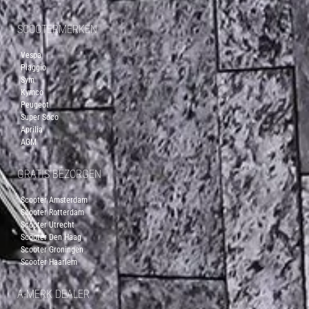
SCOOTERMERKEN
Vespa
Piaggio
Sym
Kymco
Peugeot
Super Soco
Aprilia
AGM
GRATIS BEZORGEN
Scooter Amsterdam
Scooter Rotterdam
Scooter Utrecht
Scooter Den Haag
Scooter Groningen
Scooter Haarlem
A-MERK DEALER