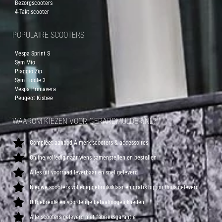
Bezorgscooters
4-Takt scooter
POPULAIRE SCOOTERS
Vespa Sprint S
Sym Mio
Piaggio Zip
Sym Fiddle 3
Vespa Primavera
Peugeot Kisbee
WAAROM KIEZEN VOOR GERARDMULDER.NL?
Compleet aanbod A-merk scooters & accessoires
Online volledig naar wens samenstellen en bestellen
Alles uit voorraad leverbaar en snel geleverd
Nieuwe scooters volledig gebruiksklaar en gratis bij jou thuis geleverd
Uitgebreide en voordelige betaalmogelijkheden
Alle scooters geleverd met fabrieksgarantie