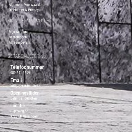
Algemene Voorwaarden
Disclaimer & Privacy
MIJN GERARD MULDER
Mijn Account
Bestellingen
Adresgegevens
GERARDMULDER.NL
Telefoonummer
050 541 62 26
Email
info@gerardmulder.nl
Openingstijden
Definitief gesloten
Locatie
Olgerweg 55
9723 EB Groningen