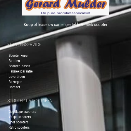
Koop of lease uw samengestelde A-merk scooter
KLANTENSERVICE
Scooter kopen
Betalen
Scooter leasen
Fabrieksgarantie
Levertijden
Bezorgen
Contact
SCOOTER CATEGORIEËN
Goedkope scooters
Vespa scooters
Snor scooters
Retro scooters