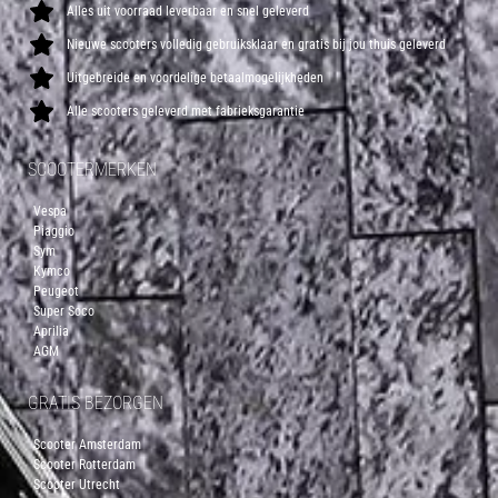
Alles uit voorraad leverbaar en snel geleverd
Nieuwe scooters volledig gebruiksklaar en gratis bij jou thuis geleverd
Uitgebreide en voordelige betaalmogelijkheden
Alle scooters geleverd met fabrieksgarantie
SCOOTERMERKEN
Vespa
Piaggio
Sym
Kymco
Peugeot
Super Soco
Aprilia
AGM
GRATIS BEZORGEN
Scooter Amsterdam
Scooter Rotterdam
Scooter Utrecht