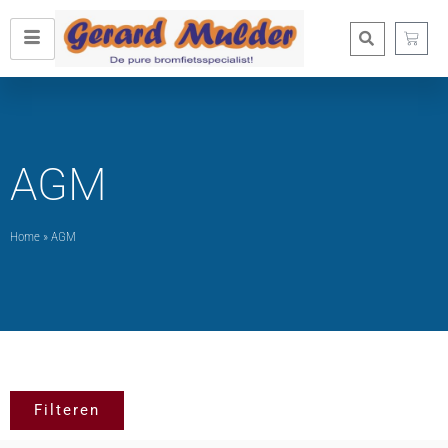
AGM
Home
»
AGM
Filteren