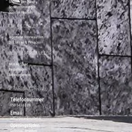
Scooter Den Haag
Scooter Groningen
Scooter Haarlem
A-MERK DEALER
Algemene Voorwaarden
Disclaimer & Privacy
MIJN GERARD MULDER
Mijn Account
Bestellingen
Adresgegevens
GERARDMULDER.NL
Telefoonummer
050 541 62 26
Email
info@gerardmulder.nl
Openingstijden
Definitief gesloten