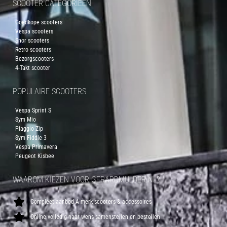
SCOOTER CATEGORIEËN
Goedkope scooters
Vespa scooters
Snor scooters
Retro scooters
Bezorgscooters
4-Takt scooter
POPULAIRE SCOOTERS
Vespa Sprint S
Sym Mio
Piaggio Zip
Sym Fiddle 3
Vespa Primavera
Peugeot Kisbee
WAAROM KIEZEN VOOR GERARDMULDER.NL?
Compleet aanbod A-merk scooters & accessoires
Online volledig naar wens samenstellen en bestellen