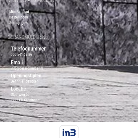
MIJN GERARD MULDER
Mijn Account
Bestellingen
Adresgegevens
GERARDMULDER.NL
Telefoonummer
050 541 62 26
Email
info@gerardmulder.nl
Openingstijden
Definitief gesloten
Locatie
Olgerweg 55
9723 EB Groningen