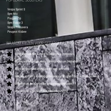
POPULAIRE SCOOTERS
Vespa Sprint S
Sym Mio
Piaggio Zip
Sym Fiddle 3
Vespa Primavera
Peugeot Kisbee
WAAROM KIEZEN VOOR GERARDMULDER.NL?
Compleet aanbod A-merk scooters & accessoires
Online volledig naar wens samenstellen en bestellen
Alles uit voorraad leverbaar en snel geleverd
Nieuwe scooters volledig gebruiksklaar en gratis bij jou thuis geleverd
Uitgebreide en voordelige betaalmogelijkheden
Alle scooters geleverd met fabrieksgarantie
SCOOTERMERKEN