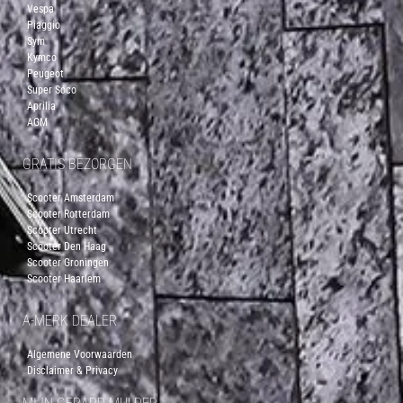
Vespa
Piaggio
Sym
Kymco
Peugeot
Super Soco
Aprilia
AGM
GRATIS BEZORGEN
Scooter Amsterdam
Scooter Rotterdam
Scooter Utrecht
Scooter Den Haag
Scooter Groningen
Scooter Haarlem
A-MERK DEALER
Algemene Voorwaarden
Disclaimer & Privacy