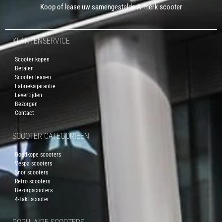
Koop of lease uw samengestelde A-merk scooter
KLANTENSERVICE
Scooter kopen
Betalen
Scooter leasen
Fabrieksgarantie
Levertijden
Bezorgen
Contact
SCOOTER CATEGORIEËN
Goedkope scooters
Vespa scooters
Snor scooters
Retro scooters
Bezorgscooters
4-Takt scooter