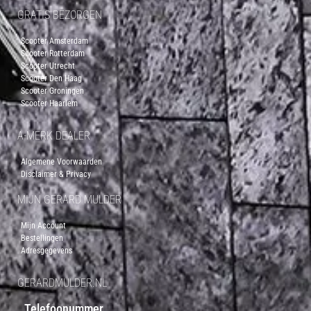
GRATIS BEZORGEN
Scooter Amsterdam
Scooter Rotterdam
Scooter Utrecht
Scooter Den Haag
Scooter Groningen
Scooter Haarlem
A-MERK DEALER
Algemene Voorwaarden
Disclaimer & Privacy
MIJN GERARD MULDER
Mijn Account
Bestellingen
Adresgegevens
GERARDMULDER.NL
Telefoonummer