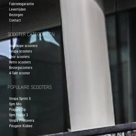
Fabrieksgarantie
Levertijden
Bezorgen
Contact
SCOOTER CATEGORIEËN
Goedkope scooters
Vespa scooters
Snor scooters
Retro scooters
Bezorgscooters
4-Takt scooter
POPULAIRE SCOOTERS
Vespa Sprint S
Sym Mio
Piaggio Zip
Sym Fiddle 3
Vespa Primavera
Peugeot Kisbee