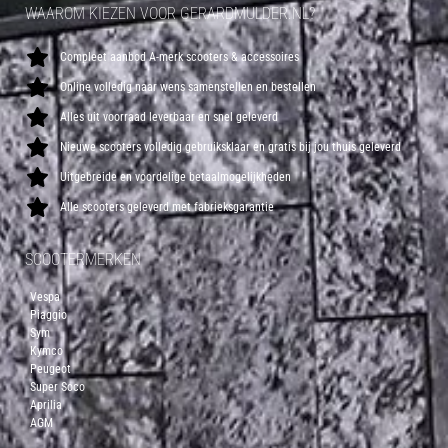
WAAROM KIEZEN VOOR GERARDMULDER.NL?
Compleet aanbod A-merk scooters & accessoires
Online volledig naar wens samenstellen en bestellen
Alles uit voorraad leverbaar en snel geleverd
Nieuwe scooters volledig gebruiksklaar en gratis bij jou thuis geleverd
Uitgebreide en voordelige betaalmogelijkheden
Alle scooters geleverd met fabrieksgarantie
SCOOTERMERKEN
Vespa
Piaggio
Sym
Kymco
Peugeot
Super Soco
Aprilia
AGM