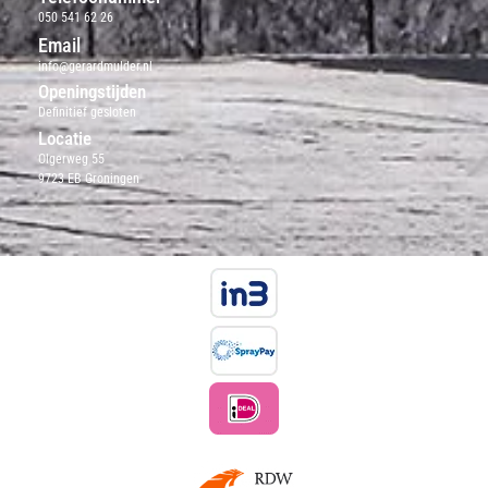
050 541 62 26
Email
info@gerardmulder.nl
Openingstijden
Definitief gesloten
Locatie
Olgerweg 55
9723 EB Groningen