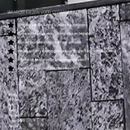
WAAROM KIEZEN VOOR GERARDMULDER.NL?
Compleet aanbod A-merk scooters & accessoires
Online volledig naar wens samenstellen en bestellen
Alles uit voorraad leverbaar en snel geleverd
Nieuwe scooters volledig gebruiksklaar en gratis bij jou thuis geleverd
Uitgebreide en voordelige betaalmogelijkheden
Alle scooters geleverd met fabrieksgarantie
SCOOTERMERKEN
Vespa
Piaggio
Sym
Kymco
Peugeot
Super Soco
Aprilia