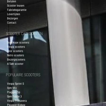
Betalen
Scooter leasen
Fabrieksgarantie
Levertijden
Bezorgen
Contact
SCOOTER CATEGORIEËN
Goedkope scooters
Vespa scooters
Snor scooters
Retro scooters
Bezorgscooters
4-Takt scooter
POPULAIRE SCOOTERS
Vespa Sprint S
Sym Mio
Piaggio Zip
Sym Fiddle 3
Vespa Primavera
Peugeot Kisbee