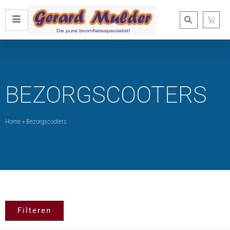
BEZORGSCOOTERS
Home
»
Bezorgscooters
Filteren