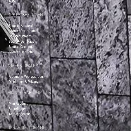
AGM
GRATIS BEZORGEN
Scooter Amsterdam
Scooter Rotterdam
Scooter Utrecht
Scooter Den Haag
Scooter Groningen
Scooter Haarlem
A-MERK DEALER
Algemene Voorwaarden
Disclaimer & Privacy
MIJN GERARD MULDER
Mijn Account
Bestellingen
Adresgegevens
GERARDMULDER.NL