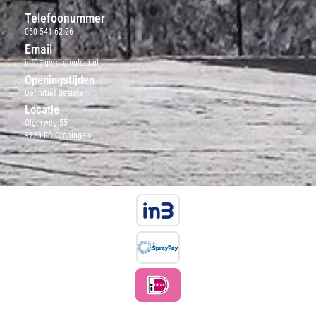
Telefoonummer
050 541 62 26
Email
info@gerardmulder.nl
Openingstijden
Definitief gesloten
Locatie
Olgerweg 55
9723 EB Groningen