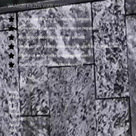
WAAROM KIEZEN VOOR GERARDMULDER.NL?
Compleet aanbod A-merk scooters & accessoires
Online volledig naar wens samenstellen en bestellen
Alles uit voorraad leverbaar en snel geleverd
Nieuwe scooters volledig gebruiksklaar en gratis bij jou thuis geleverd
Uitgebreide en voordelige betaalmogelijkheden
Alle scooters geleverd met fabrieksgarantie
SCOOTERMERKEN
Vespa
Piaggio
Sym
Kymco
Peugeot
Super Soco
Aprilia
AGM