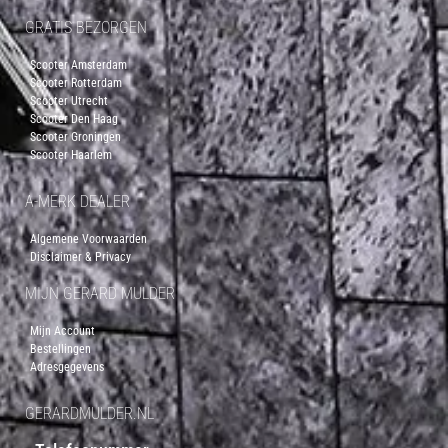
GRATIS BEZORGEN
Scooter Amsterdam
Scooter Rotterdam
Scooter Utrecht
Scooter Den Haag
Scooter Groningen
Scooter Haarlem
A-MERK DEALER
Algemene Voorwaarden
Disclaimer & Privacy
MIJN GERARD MULDER
Mijn Account
Bestellingen
Adresgegevens
GERARDMULDER.NL