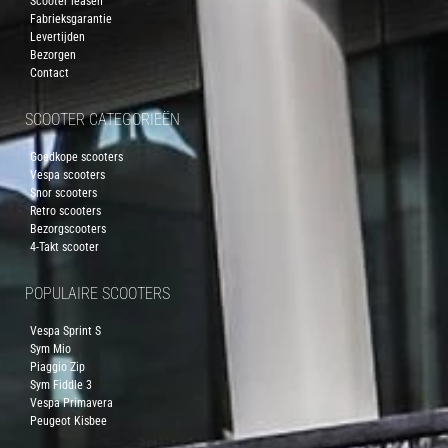
Scooter leasen
Fabrieksgarantie
Levertijden
Bezorgen
Contact
SCOOTER CATEGORIEËN
Goedkope scooters
Vespa scooters
Snor scooters
Retro scooters
Bezorgscooters
4-Takt scooter
POPULAIRE SCOOTERS
Vespa Sprint S
Sym Mio
Piaggio Zip
Sym Fiddle 3
Vespa Primavera
Peugeot Kisbee