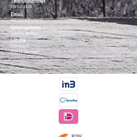
Telefoonummer
050 541 62 26
Email
info@gerardmulder.nl
Openingstijden
Definitief gesloten
Locatie
Olgerweg 55
9723 EB Groningen