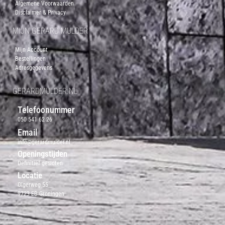
Algemene Voorwaarden
Disclaimer & Privacy
MIJN GERARD MULDER
Mijn Account
Bestellingen
Adresgegevens
GERARDMULDER.NL
Telefoonummer
050 541 62 26
Email
info@gerardmulder.nl
Openingstijden
Definitief gesloten
Locatie
Olgerweg 55
9723 EB Groningen