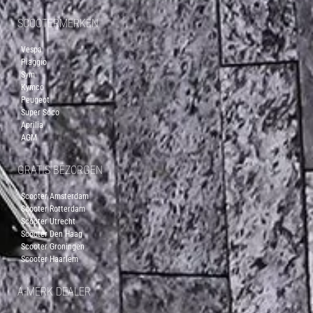
SCOOTERMERKEN
Vespa
Piaggio
Sym
Kymco
Peugeot
Super Soco
Aprilia
AGM
GRATIS BEZORGEN
Scooter Amsterdam
Scooter Rotterdam
Scooter Utrecht
Scooter Den Haag
Scooter Groningen
Scooter Haarlem
A-MERK DEALER