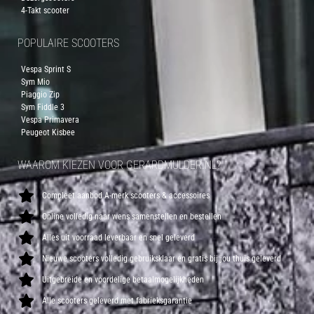
4-Takt scooter
POPULAIRE SCOOTERS
Vespa Sprint S
Sym Mio
Piaggio Zip
Sym Fiddle 3
Vespa Primavera
Peugeot Kisbee
WAAROM KIEZEN VOOR GERARDMULDER.NL?
Compleet aanbod A-merk scooters & accessoires
Online volledig naar wens samenstellen en bestellen
Alles uit voorraad leverbaar en snel geleverd
Nieuwe scooters volledig gebruiksklaar en gratis bij jou thuis geleverd
Uitgebreide en voordelige betaalmogelijkheden
Alle scooters geleverd met fabrieksgarantie