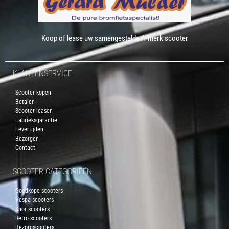
Koop of lease uw samengestelde A-merk scooter
KLANTENSERVICE
Scooter kopen
Betalen
Scooter leasen
Fabrieksgarantie
Levertijden
Bezorgen
Contact
SCOOTER CATEGORIEËN
Goedkope scooters
Vespa scooters
Snor scooters
Retro scooters
Bezorgscooters