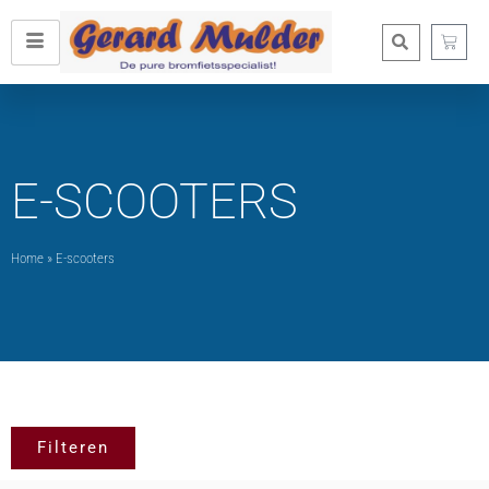
E-SCOOTERS
Home
»
E-scooters
Filteren