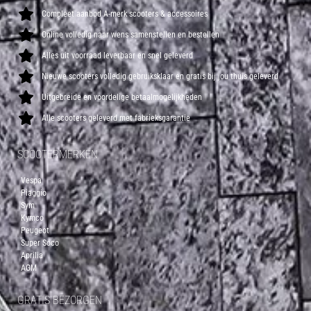
Compleet aanbod A-merk scooters & accessoires
Online volledig naar wens samenstellen en bestellen
Alles uit voorraad leverbaar en snel geleverd
Nieuwe scooters volledig gebruiksklaar en gratis bij jou thuis geleverd
Uitgebreide en voordelige betaalmogelijkheden
Alle scooters geleverd met fabrieksgarantie
SCOOTERMERKEN
Vespa
Piaggio
Sym
Kymco
Peugeot
Super Soco
Aprilia
AGM
GRATIS BEZORGEN