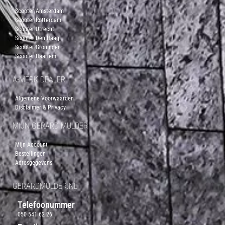
Scooter Amsterdam
Scooter Rotterdam
Scooter Utrecht
Scooter Den Haag
Scooter Groningen
Scooter Haarlem
A-MERK DEALER
Algemene Voorwaarden
Disclaimer & Privacy
MIJN GERARD MULDER
Mijn Account
Bestellingen
Adresgegevens
GERARDMULDER.NL
Telefoonummer
050 541 62 26