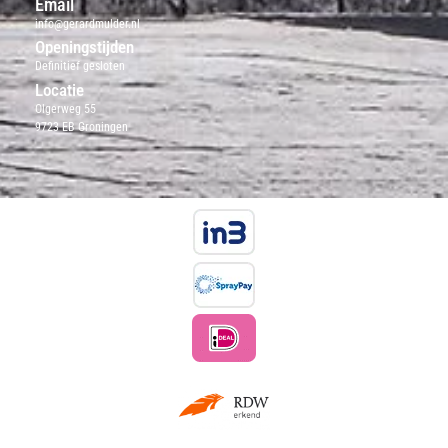
Email
info@gerardmulder.nl
Openingstijden
Definitief gesloten
Locatie
Olgerweg 55
9723 EB Groningen