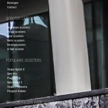
Bezorgen
Contact
SCOOTER CATEGORIEËN
Goedkope scooters
Vespa scooters
Snor scooters
Retro scooters
Bezorgscooters
4-Takt scooter
POPULAIRE SCOOTERS
Vespa Sprint S
Sym Mio
Piaggio Zip
Sym Fiddle 3
Vespa Primavera
Peugeot Kisbee
WAAROM KIEZEN VOOR GERARDMULDER.NL?