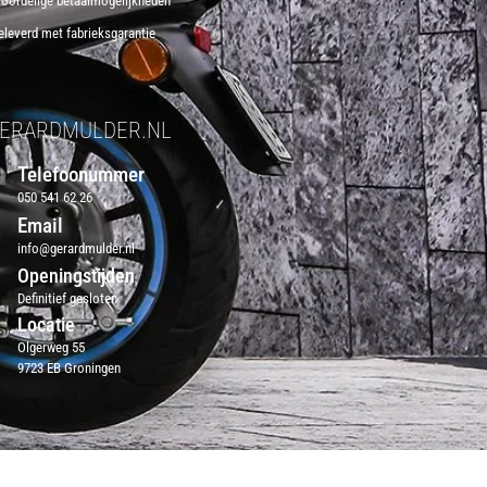
voordelige betaalmogelijkheden
eleverd met fabrieksgarantie
ERARDMULDER.NL
Telefoonummer
050 541 62 26
Email
info@gerardmulder.nl
Openingstijden
Definitief gesloten
Locatie
Olgerweg 55
9723 EB Groningen