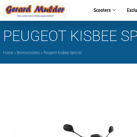
Scooters
Excl
PEUGEOT KISBEE S
Home
»
Bromscooters
»
Peugeot Kisbee Special