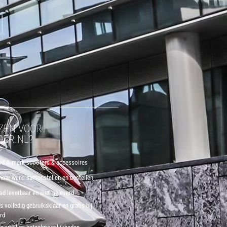
ZEN VOOR
ER.NL?
d A-merk scooters & accessoires
 naar wens samenstellen en bestellen
aad leverbaar en snel geleverd
 volledig gebruiksklaar en gratis bij
erd