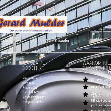
of lease uw samengestelde A-merk scooter
POPULAIRE
WAAROM KIE
SCOOTERS
GERARDMULD
Vespa Sprint S
Compleet aanbo
Sym Mio
Online volledig
Piaggio Zip
Sym Fiddle 3
Alles uit voorr
Vespa Primavera
Nieuwe scooters
Peugeot Kisbee
jou thuis gelev