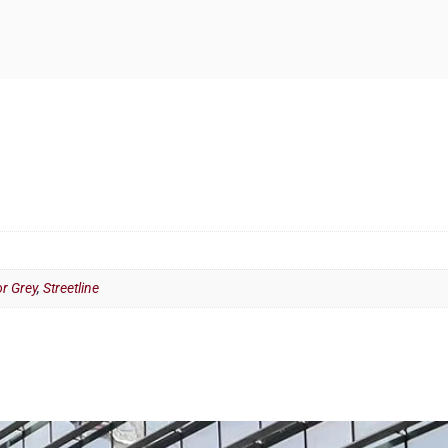
r Grey
,
Streetline