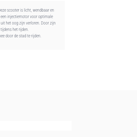
eze scooter is licht, wendbaar en
t een injectiemotor voor optimale
it het oog zijn verloren. Door zijn
tijdens het rijden.
ee door de stad te rijden.