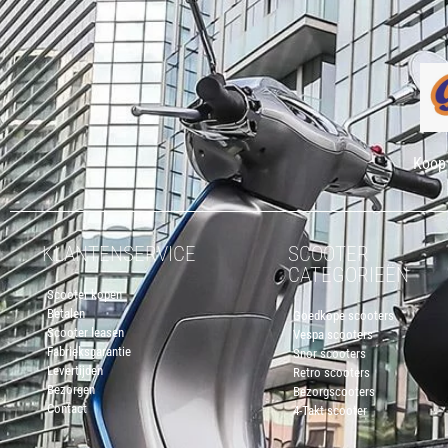
Koop 
KLANTENSERVICE
SCOOTER
CATEGORIEËN
Scooter kopen
Betalen
Goedkope scooters
Scooter leasen
Vespa scooters
Fabrieksgarantie
Snor scooters
Levertijden
Retro scooters
Bezorgen
Bezorgscooters
Contact
4-Takt scooter