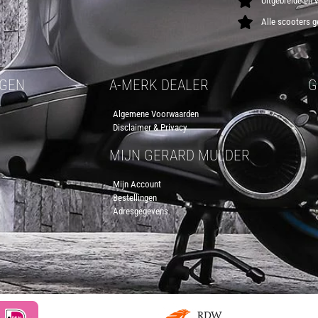
Uitgebreide en 
Alle scooters g
RGEN
A-MERK DEALER
G
Algemene Voorwaarden
Disclaimer & Privacy
MIJN GERARD MULDER
Mijn Account
Bestellingen
Adresgegevens