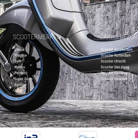
SCOOTERMERKEN
GRATIS BEZO
Vespa
Scooter Amsterdam
Piaggio
Scooter Rotterdam
Sym
Scooter Utrecht
Kymco
Scooter Den Haag
Peugeot
Scooter Groningen
Super Soco
Scooter Haarlem
Aprilia
AGM