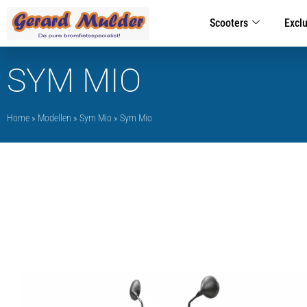
Scooters
Excl
SYM MIO
Home
»
Modellen
»
Sym Mio
»
Sym Mio