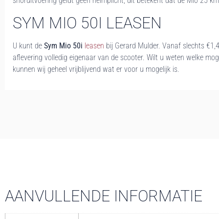
snoruitvoering geldt geen helmplicht, dit betekent dat de Mio 25 
SYM MIO 50I LEASEN
U kunt de
Sym Mio 50i
leasen
bij Gerard Mulder. Vanaf slechts €1,
aflevering volledig eigenaar van de scooter. Wilt u weten welke mo
kunnen wij geheel vrijblijvend wat er voor u mogelijk is.
AANVULLENDE INFORMATIE