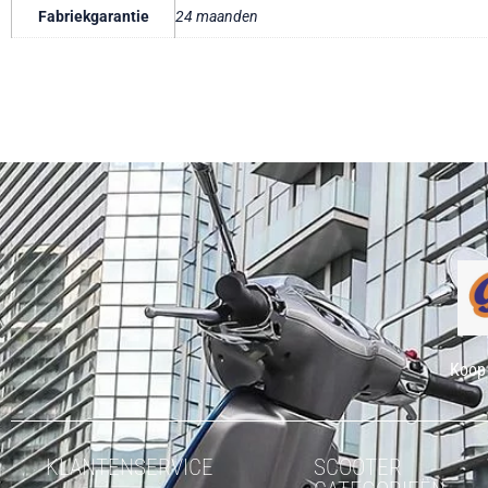
Fabriekgarantie
24 maanden
Koop 
KLANTENSERVICE
SCOOTER