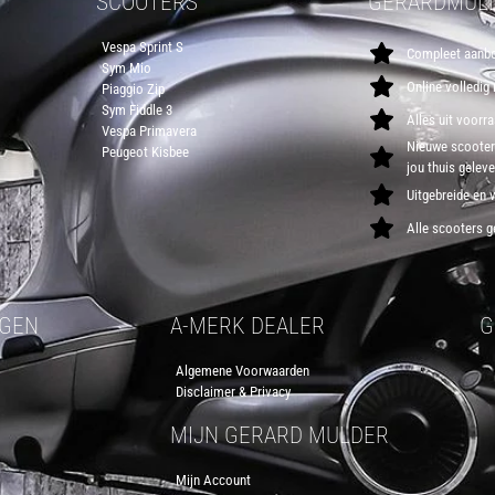
SCOOTERS
GERARDMULD
Vespa Sprint S
Compleet aanbo
Sym Mio
Online volledig
Piaggio Zip
Sym Fiddle 3
Alles uit voorr
Vespa Primavera
Nieuwe scooters
Peugeot Kisbee
jou thuis gelev
Uitgebreide en 
Alle scooters g
RGEN
A-MERK DEALER
G
Algemene Voorwaarden
Disclaimer & Privacy
MIJN GERARD MULDER
Mijn Account