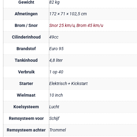
Gewicht
82 kg
Afmetingen
172 × 71 × 102,5 cm
Brom / Snor
Snor 25 km/u
,
Brom 45 km/u
Cilinderinhoud
49cc
Brandstof
Euro 95
Tankinhoud
4,8 liter
Verbruik
1 op 40
Starter
Elektrisch + Kickstart
Wielmaat
10 inch
Koelsysteem
Lucht
Remsysteem voor
Schijf
Remsysteem achter
Trommel