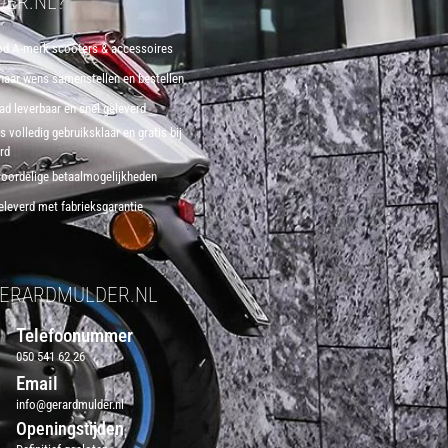
ER.NL?
d A-merk scooters & accessoires
 naar wens samenstellen en bestellen
aad leverbaar en snel geleverd
 volledig gebruiksklaar en gratis bij
erd
voordelige betaalmogelijkheden
eleverd met fabrieksgarantie
ERARDMULDER.NL
Telefoonummer
050 541 62 26
Email
info@gerardmulder.nl
Openingstijden