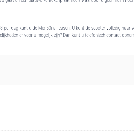
km/u gaat en een blauwe kentekenplaat heeft waardoor u geen helm hoef
48 per dag kunt u de Mio 50i al leasen. U kunt de scooter volledig naar
gelijkheden er voor u mogelijk zijn? Dan kunt u telefonisch contact opn