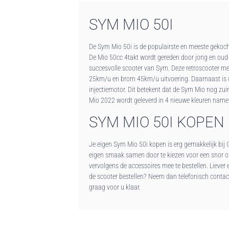
SYM MIO 50I
De Sym Mio 50i is de populairste en meeste geko
De Mio 50cc 4takt wordt gereden door jong en oud
succesvolle scooter van Sym. Deze retroscooter met 
25km/u en brom 45km/u uitvoering. Daarnaast is 
injectiemotor. Dit betekent dat de Sym Mio nog zuin
Mio 2022 wordt geleverd in 4 nieuwe kleuren namelij
SYM MIO 50I KOPEN
Je eigen Sym Mio 50i kopen is erg gemakkelijk bij 
eigen smaak samen door te kiezen voor een snor of
vervolgens de accessoires mee te bestellen. Lieve
de scooter bestellen? Neem dan telefonisch contac
graag voor u klaar.