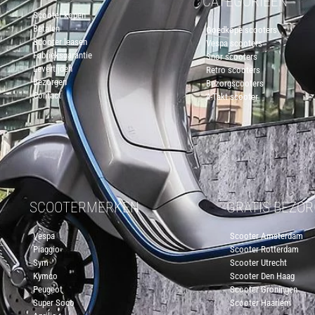
CATEGORIEËN
Scooter kopen
Betalen
Goedkope scooters
Scooter leasen
Vespa scooters
Fabrieksgarantie
Snor scooters
Levertijden
Retro scooters
Bezorgen
Bezorgscooters
Contact
4-Takt scooter
SCOOTERMERKEN
GRATIS BEZO
Vespa
Scooter Amsterdam
Piaggio
Scooter Rotterdam
Sym
Scooter Utrecht
Kymco
Scooter Den Haag
Peugeot
Scooter Groningen
Super Soco
Scooter Haarlem