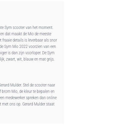
chte Sym scooter van het moment.
 en dat maakt de Mio de meeste
fraaie details is leverbaar als snor
de Sym Mio 2022 voorzien van een
iger is dan zijn voorloper. De Sym
k, zwart, wit, blauw en mat grijs.
Gerard Mulder. Stel de scooter naar
 brom Mio, de kleur te bepalen en
r een medewerker spreken dan online
t met ons op. Gerard Mulder staat