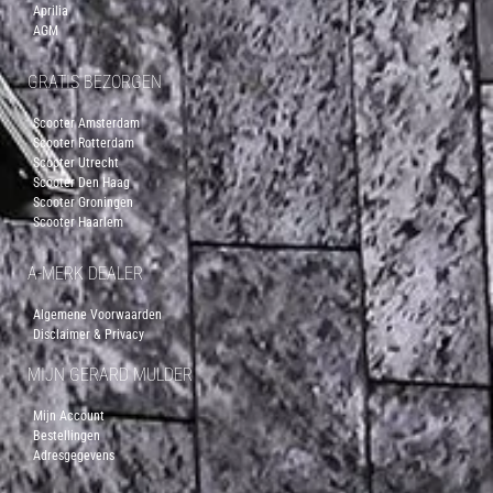
Aprilia
AGM
GRATIS BEZORGEN
Scooter Amsterdam
Scooter Rotterdam
Scooter Utrecht
Scooter Den Haag
Scooter Groningen
Scooter Haarlem
A-MERK DEALER
Algemene Voorwaarden
Disclaimer & Privacy
MIJN GERARD MULDER
Mijn Account
Bestellingen
Adresgegevens