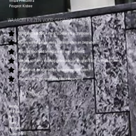
Vespa Primavera
Peugeot Kisbee
WAAROM KIEZEN VOOR GERARDMULDER.NL?
Compleet aanbod A-merk scooters & accessoires
Online volledig naar wens samenstellen en bestellen
Alles uit voorraad leverbaar en snel geleverd
Nieuwe scooters volledig gebruiksklaar en gratis bij jou thuis geleverd
Uitgebreide en voordelige betaalmogelijkheden
Alle scooters geleverd met fabrieksgarantie
SCOOTERMERKEN
Vespa
Piaggio
Sym
Kymco
Peugeot
Super Soco