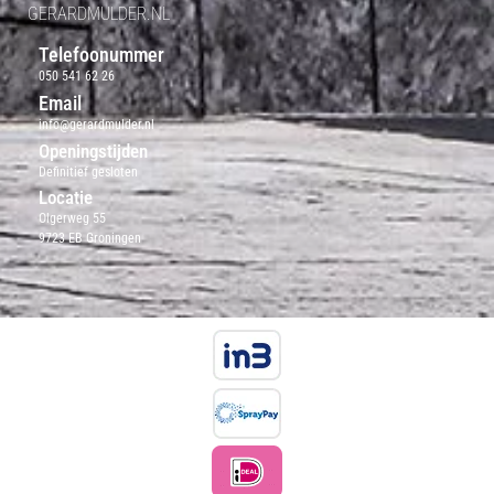
GERARDMULDER.NL
Telefoonummer
050 541 62 26
Email
info@gerardmulder.nl
Openingstijden
Definitief gesloten
Locatie
Olgerweg 55
9723 EB Groningen