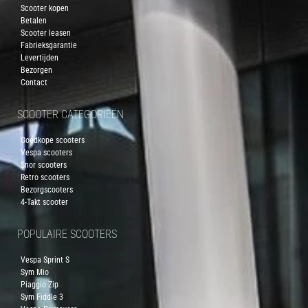
Scooter kopen
Betalen
Scooter leasen
Fabrieksgarantie
Levertijden
Bezorgen
Contact
SCOOTER CATEGORIEËN
Goedkope scooters
Vespa scooters
Snor scooters
Retro scooters
Bezorgscooters
4-Takt scooter
POPULAIRE SCOOTERS
Vespa Sprint S
Sym Mio
Piaggio Zip
Sym Fiddle 3