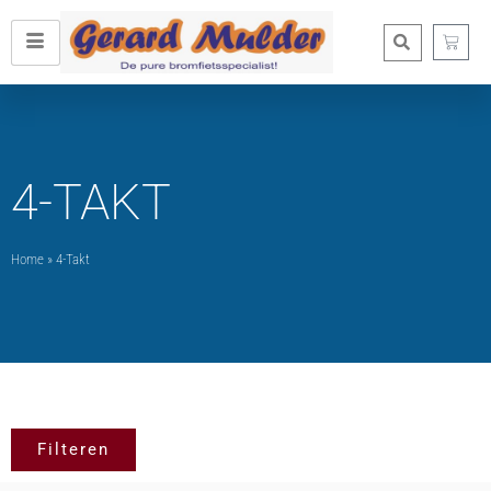
4-TAKT
Home
»
4-Takt
Filteren