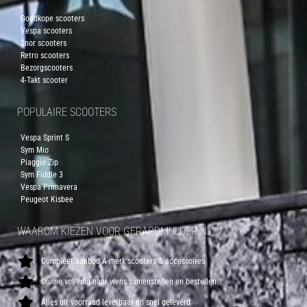
Goedkope scooters
Vespa scooters
Snor scooters
Retro scooters
Bezorgscooters
4-Takt scooter
POPULAIRE SCOOTERS
Vespa Sprint S
Sym Mio
Piaggio Zip
Sym Fiddle 3
Vespa Primavera
Peugeot Kisbee
WAAROM KIEZEN VOOR GERARDMULDER.NL?
Compleet aanbod A-merk scooters & accessoires
Online volledig naar wens samenstellen en bestellen
Alles uit voorraad leverbaar en snel geleverd