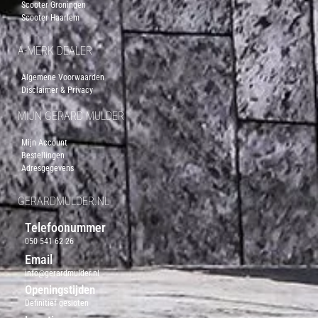
Scooter Groningen
Scooter Haarlem
A-MERK DEALER
Algemene Voorwaarden
Disclaimer & Privacy
MIJN GERARD MULDER
Mijn Account
Bestellingen
Adresgegevens
GERARDMULDER.NL
Telefoonummer
050 541 62 26
Email
info@gerardmulder.nl
Openingstijden
Definitief gesloten