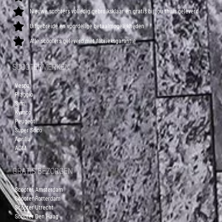
Nieuwe scooters volledig gebruiksklaar en gratis bij jou thuis geleverd
Uitgebreide en voordelige betaalmogelijkheden
Alle scooters geleverd met fabrieksgarantie
SCOOTERMERKEN
Vespa
Piaggio
Sym
Kymco
Peugeot
Super Soco
Aprilia
AGM
GRATIS BEZORGEN
Scooter Amsterdam
Scooter Rotterdam
Scooter Utrecht
Scooter Den Haag