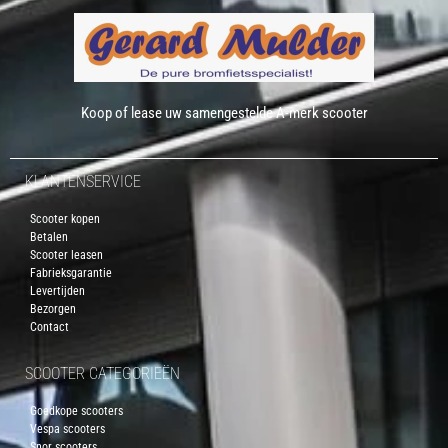
Koop of lease uw samengestelde A-merk scooter
KLANTENSERVICE
Scooter kopen
Betalen
Scooter leasen
Fabrieksgarantie
Levertijden
Bezorgen
Contact
SCOOTER CATEGORIEËN
Goedkope scooters
Vespa scooters
Snor scooters