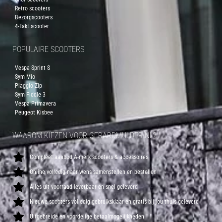
Retro scooters
Bezorgscooters
4-Takt scooter
POPULAIRE SCOOTERS
Vespa Sprint S
Sym Mio
Piaggio Zip
Sym Fiddle 3
Vespa Primavera
Peugeot Kisbee
WAAROM KIEZEN VOOR GERARDMULDER.NL?
Compleet aanbod A-merk scooters & accessoires
Online volledig naar wens samenstellen en bestellen
Alles uit voorraad leverbaar en snel geleverd
Nieuwe scooters volledig gebruiksklaar en gratis bij jou thuis geleverd
Uitgebreide en voordelige betaalmogelijkheden