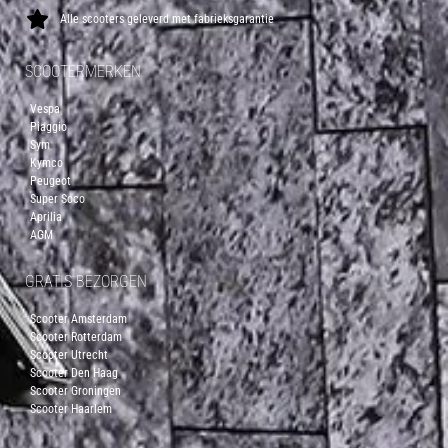
Alle scooters geleverd met fabrieksgarantie
SCOOTERMERKEN
Vespa
Piaggio
Sym
Kymco
Peugeot
Super Soco
Aprilia
AGM
GRATIS BEZORGEN
Scooter Amsterdam
Scooter Rotterdam
Scooter Utrecht
Scooter Den Haag
Scooter Groningen
Scooter Haarlem