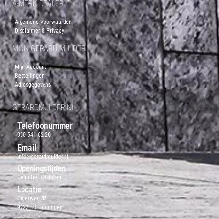
A-MERK DEALER
Algemene Voorwaarden
Disclaimer & Privacy
MIJN GERARD MULDER
Mijn Account
Bestellingen
Adresgegevens
GERARDMULDER.NL
Telefoonummer
050 541 62 26
Email
info@gerardmulder.nl
Openingstijden
Definitief gesloten
Locatie
Olgerweg 55
9723 EB Groningen