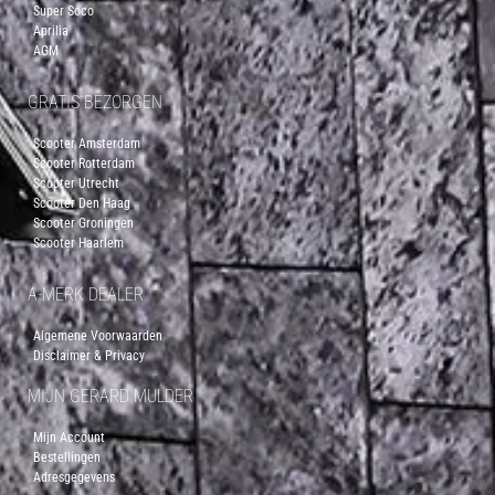
Super Soco
Aprilia
AGM
GRATIS BEZORGEN
Scooter Amsterdam
Scooter Rotterdam
Scooter Utrecht
Scooter Den Haag
Scooter Groningen
Scooter Haarlem
A-MERK DEALER
Algemene Voorwaarden
Disclaimer & Privacy
MIJN GERARD MULDER
Mijn Account
Bestellingen
Adresgegevens