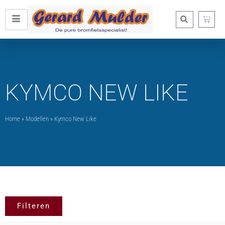
KYMCO NEW LIKE
Home
»
Modellen
»
Kymco New Like
Filteren