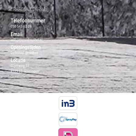
GERARDMULDER.NL
Telefoonummer
050 541 62 26
Email
info@gerardmulder.nl
Openingstijden
Definitief gesloten
Locatie
Olgerweg 55
9723 EB Groningen