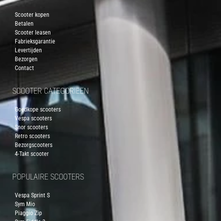
Scooter kopen
Betalen
Scooter leasen
Fabrieksgarantie
Levertijden
Bezorgen
Contact
SCOOTER CATEGORIEËN
Goedkope scooters
Vespa scooters
Snor scooters
Retro scooters
Bezorgscooters
4-Takt scooter
POPULAIRE SCOOTERS
Vespa Sprint S
Sym Mio
Piaggio Zip