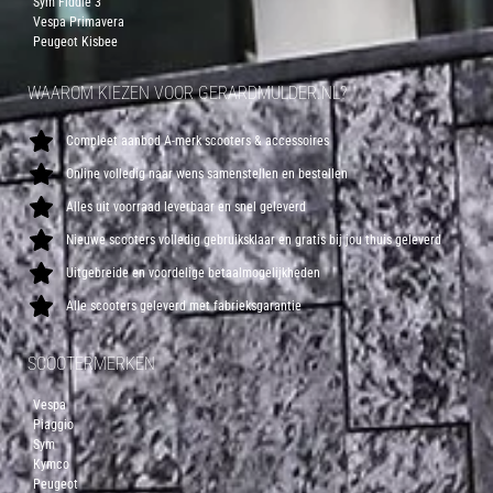
Sym Fiddle 3
Vespa Primavera
Peugeot Kisbee
WAAROM KIEZEN VOOR GERARDMULDER.NL?
Compleet aanbod A-merk scooters & accessoires
Online volledig naar wens samenstellen en bestellen
Alles uit voorraad leverbaar en snel geleverd
Nieuwe scooters volledig gebruiksklaar en gratis bij jou thuis geleverd
Uitgebreide en voordelige betaalmogelijkheden
Alle scooters geleverd met fabrieksgarantie
SCOOTERMERKEN
Vespa
Piaggio
Sym
Kymco
Peugeot