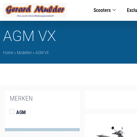
Scooters
Excl
AGM VX
Home
»
Modellen
»
AGM VX
MERKEN
AGM