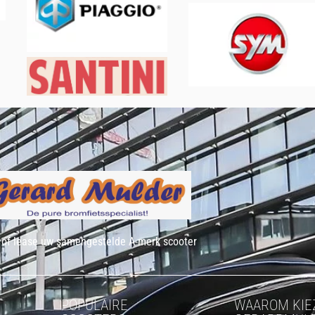
of lease uw samengestelde A-merk scooter
POPULAIRE
WAAROM KIE