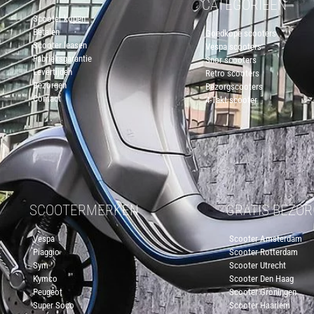
CATEGORIEËN
Scooter kopen
Betalen
Goedkope scooters
Scooter leasen
Vespa scooters
Fabrieksgarantie
Snor scooters
Levertijden
Retro scooters
Bezorgen
Bezorgscooters
Contact
4-Takt scooter
SCOOTERMERKEN
GRATIS BEZO
Vespa
Scooter Amsterdam
Piaggio
Scooter Rotterdam
Sym
Scooter Utrecht
Kymco
Scooter Den Haag
Peugeot
Scooter Groningen
Super Soco
Scooter Haarlem