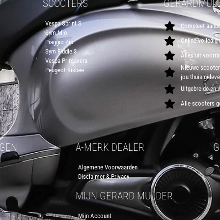
SCOOTERS
GERARDMULD
Vespa Sprint S
Compleet aanbo
Sym Mio
Online volledig
Piaggio Zip
Sym Fiddle 3
Alles uit voorr
Vespa Primavera
Nieuwe scooters
Peugeot Kisbee
jou thuis gelev
Uitgebreide en 
Alle scooters g
RGEN
A-MERK DEALER
G
Algemene Voorwaarden
Disclaimer & Privacy
MIJN GERARD MULDER
Mijn Account