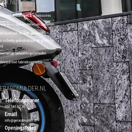
ER.NL?
d A-merk scooters & accessoires
 naar wens samenstellen en bestellen
aad leverbaar en snel geleverd
 volledig gebruiksklaar en gratis bij
erd
voordelige betaalmogelijkheden
eleverd met fabrieksgarantie
ERARDMULDER.NL
Telefoonummer
050 541 62 26
Email
info@gerardmulder.nl
Openingstijden