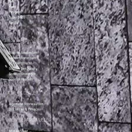
Sym
Kymco
Peugeot
Super Soco
Aprilia
AGM
GRATIS BEZORGEN
Scooter Amsterdam
Scooter Rotterdam
Scooter Utrecht
Scooter Den Haag
Scooter Groningen
Scooter Haarlem
A-MERK DEALER
Algemene Voorwaarden
Disclaimer & Privacy
MIJN GERARD MULDER
Mijn Account