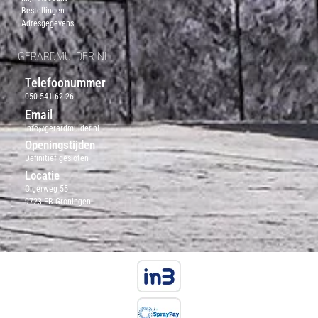
Bestellingen
Adresgegevens
GERARDMULDER.NL
Telefoonummer
050 541 62 26
Email
info@gerardmulder.nl
Openingstijden
Definitief gesloten
Locatie
Olgerweg 55
9723 EB Groningen