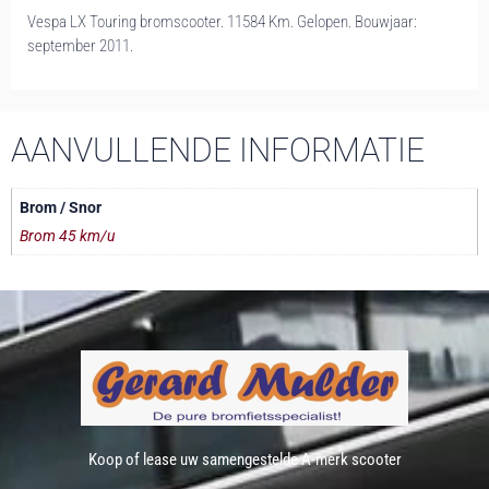
Vespa LX Touring bromscooter. 11584 Km. Gelopen. Bouwjaar:
september 2011.
AANVULLENDE INFORMATIE
Brom / Snor
Brom 45 km/u
Koop of lease uw samengestelde A-merk scooter