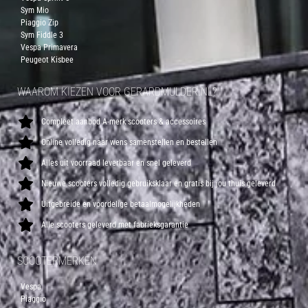
Sym Mio
Piaggio Zip
Sym Fiddle 3
Vespa Primavera
Peugeot Kisbee
WAAROM KIEZEN VOOR GERARDMULDER.NL?
Compleet aanbod A-merk scooters & accessoires
Online volledig naar wens samenstellen en bestellen
Alles uit voorraad leverbaar en snel geleverd
Nieuwe scooters volledig gebruiksklaar en gratis bij jou thuis geleverd
Uitgebreide en voordelige betaalmogelijkheden
Alle scooters geleverd met fabrieksgarantie
SCOOTERMERKEN
Vespa
Piaggio