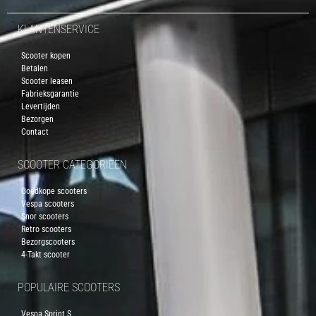
KLANTENSERVICE
Scooter kopen
Betalen
Scooter leasen
Fabrieksgarantie
Levertijden
Bezorgen
Contact
SCOOTER CATEGORIEËN
Goedkope scooters
Vespa scooters
Snor scooters
Retro scooters
Bezorgscooters
4-Takt scooter
POPULAIRE SCOOTERS
Vespa Sprint S